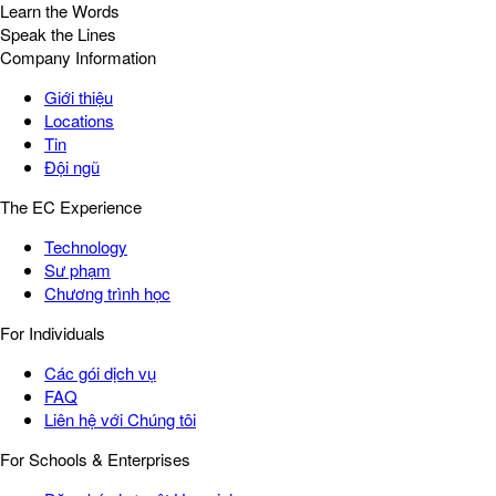
Learn the Words
Speak the Lines
Company Information
Giới thiệu
Locations
Tin
Đội ngũ
The EC Experience
Technology
Sư phạm
Chương trình học
For Individuals
Các gói dịch vụ
FAQ
Liên hệ với Chúng tôi
For Schools & Enterprises