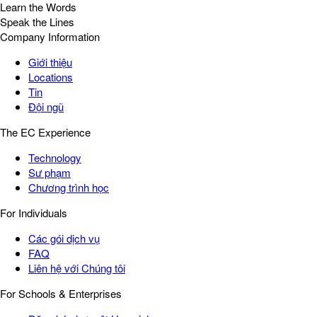
Learn the Words
Speak the Lines
Company Information
Giới thiệu
Locations
Tin
Đội ngũ
The EC Experience
Technology
Sư phạm
Chương trình học
For Individuals
Các gói dịch vụ
FAQ
Liên hệ với Chúng tôi
For Schools & Enterprises