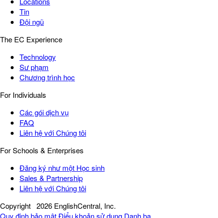
Locations
Tin
Đội ngũ
The EC Experience
Technology
Sư phạm
Chương trình học
For Individuals
Các gói dịch vụ
FAQ
Liên hệ với Chúng tôi
For Schools & Enterprises
Đăng ký như một Học sinh
Sales & Partnership
Liên hệ với Chúng tôi
Copyright
2026 EnglishCentral, Inc.
Quy định bảo mật
Điểu khoản sử dụng
Danh bạ