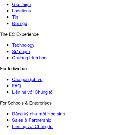
Giới thiệu
Locations
Tin
Đội ngũ
The EC Experience
Technology
Sư phạm
Chương trình học
For Individuals
Các gói dịch vụ
FAQ
Liên hệ với Chúng tôi
For Schools & Enterprises
Đăng ký như một Học sinh
Sales & Partnership
Liên hệ với Chúng tôi