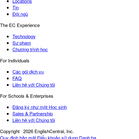
Locations
Tin
Đội ngũ
The EC Experience
Technology
Sư phạm
Chương trình học
For Individuals
Các gói dịch vụ
FAQ
Liên hệ với Chúng tôi
For Schools & Enterprises
Đăng ký như một Học sinh
Sales & Partnership
Liên hệ với Chúng tôi
Copyright
2026 EnglishCentral, Inc.
Quy định bảo mật
Điểu khoản sử dụng
Danh bạ