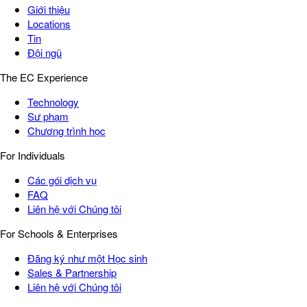
Giới thiệu
Locations
Tin
Đội ngũ
The EC Experience
Technology
Sư phạm
Chương trình học
For Individuals
Các gói dịch vụ
FAQ
Liên hệ với Chúng tôi
For Schools & Enterprises
Đăng ký như một Học sinh
Sales & Partnership
Liên hệ với Chúng tôi