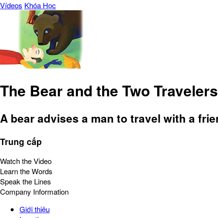
Vídeos
Khóa Học
The Bear and the Two Travelers
A bear advises a man to travel with a fr
Trung cấp
Watch the Video
Learn the Words
Speak the Lines
Company Information
Giới thiệu