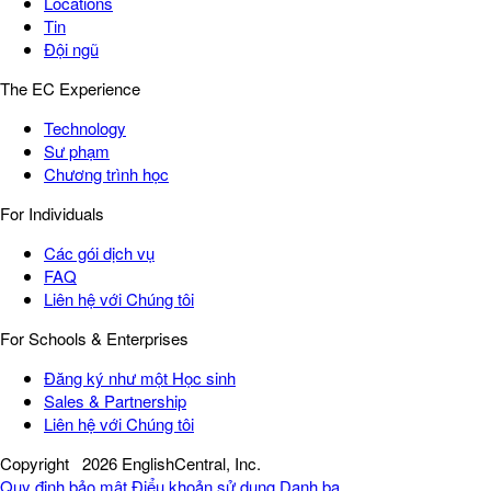
Locations
Tin
Đội ngũ
The EC Experience
Technology
Sư phạm
Chương trình học
For Individuals
Các gói dịch vụ
FAQ
Liên hệ với Chúng tôi
For Schools & Enterprises
Đăng ký như một Học sinh
Sales & Partnership
Liên hệ với Chúng tôi
Copyright
2026 EnglishCentral, Inc.
Quy định bảo mật
Điểu khoản sử dụng
Danh bạ