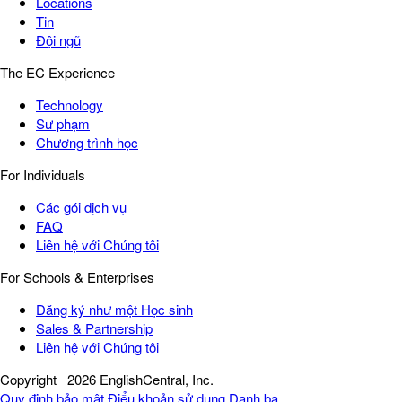
Locations
Tin
Đội ngũ
The EC Experience
Technology
Sư phạm
Chương trình học
For Individuals
Các gói dịch vụ
FAQ
Liên hệ với Chúng tôi
For Schools & Enterprises
Đăng ký như một Học sinh
Sales & Partnership
Liên hệ với Chúng tôi
Copyright
2026 EnglishCentral, Inc.
Quy định bảo mật
Điểu khoản sử dụng
Danh bạ