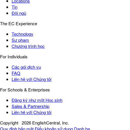
Locations
Tin
Đội ngũ
The EC Experience
Technology
Sư phạm
Chương trình học
For Individuals
Các gói dịch vụ
FAQ
Liên hệ với Chúng tôi
For Schools & Enterprises
Đăng ký như một Học sinh
Sales & Partnership
Liên hệ với Chúng tôi
Copyright
2026 EnglishCentral, Inc.
Quy định bảo mật
Điểu khoản sử dụng
Danh bạ