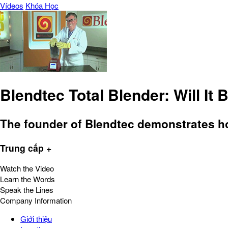
Vídeos
Khóa Học
Blendtec Total Blender: Will It
The founder of Blendtec demonstrates ho
Trung cấp +
Watch the Video
Learn the Words
Speak the Lines
Company Information
Giới thiệu