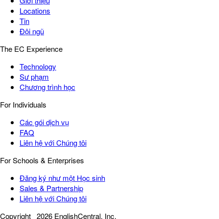
Giới thiệu
Locations
Tin
Đội ngũ
The EC Experience
Technology
Sư phạm
Chương trình học
For Individuals
Các gói dịch vụ
FAQ
Liên hệ với Chúng tôi
For Schools & Enterprises
Đăng ký như một Học sinh
Sales & Partnership
Liên hệ với Chúng tôi
Copyright
2026 EnglishCentral, Inc.