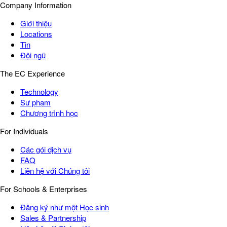
Company Information
Giới thiệu
Locations
Tin
Đội ngũ
The EC Experience
Technology
Sư phạm
Chương trình học
For Individuals
Các gói dịch vụ
FAQ
Liên hệ với Chúng tôi
For Schools & Enterprises
Đăng ký như một Học sinh
Sales & Partnership