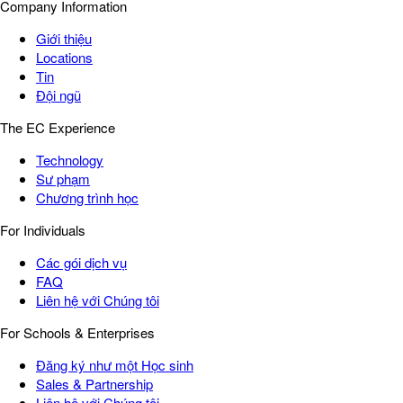
Company Information
Giới thiệu
Locations
Tin
Đội ngũ
The EC Experience
Technology
Sư phạm
Chương trình học
For Individuals
Các gói dịch vụ
FAQ
Liên hệ với Chúng tôi
For Schools & Enterprises
Đăng ký như một Học sinh
Sales & Partnership
Liên hệ với Chúng tôi