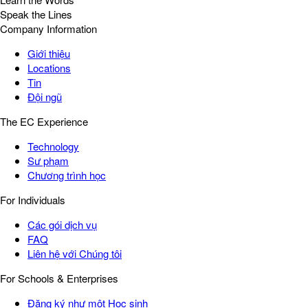
Speak the Lines
Company Information
Giới thiệu
Locations
Tin
Đội ngũ
The EC Experience
Technology
Sư phạm
Chương trình học
For Individuals
Các gói dịch vụ
FAQ
Liên hệ với Chúng tôi
For Schools & Enterprises
Đăng ký như một Học sinh