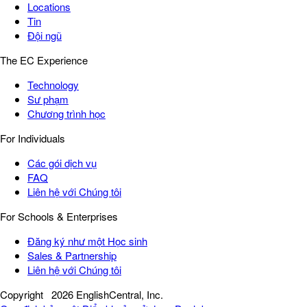
Locations
Tin
Đội ngũ
The EC Experience
Technology
Sư phạm
Chương trình học
For Individuals
Các gói dịch vụ
FAQ
Liên hệ với Chúng tôi
For Schools & Enterprises
Đăng ký như một Học sinh
Sales & Partnership
Liên hệ với Chúng tôi
Copyright
2026 EnglishCentral, Inc.