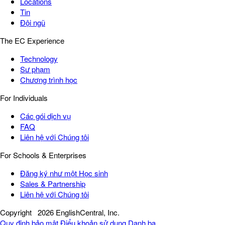
Locations
Tin
Đội ngũ
The EC Experience
Technology
Sư phạm
Chương trình học
For Individuals
Các gói dịch vụ
FAQ
Liên hệ với Chúng tôi
For Schools & Enterprises
Đăng ký như một Học sinh
Sales & Partnership
Liên hệ với Chúng tôi
Copyright
2026 EnglishCentral, Inc.
Quy định bảo mật
Điểu khoản sử dụng
Danh bạ