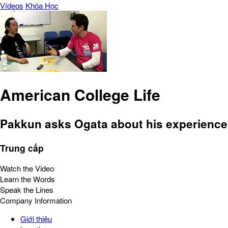
Vídeos
Khóa Học
American College Life
Pakkun asks Ogata about his experiences 
Trung cấp
Watch the Video
Learn the Words
Speak the Lines
Company Information
Giới thiệu