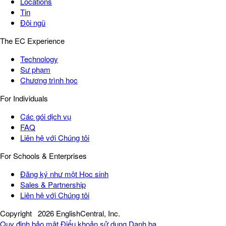
Locations
Tin
Đội ngũ
The EC Experience
Technology
Sư phạm
Chương trình học
For Individuals
Các gói dịch vụ
FAQ
Liên hệ với Chúng tôi
For Schools & Enterprises
Đăng ký như một Học sinh
Sales & Partnership
Liên hệ với Chúng tôi
Copyright
2026 EnglishCentral, Inc.
Quy định bảo mật
Điểu khoản sử dụng
Danh bạ