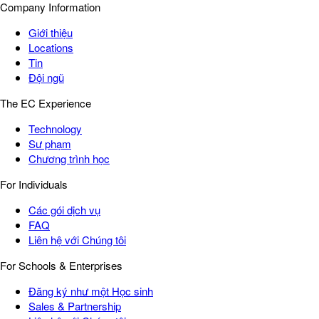
Company Information
Giới thiệu
Locations
Tin
Đội ngũ
The EC Experience
Technology
Sư phạm
Chương trình học
For Individuals
Các gói dịch vụ
FAQ
Liên hệ với Chúng tôi
For Schools & Enterprises
Đăng ký như một Học sinh
Sales & Partnership