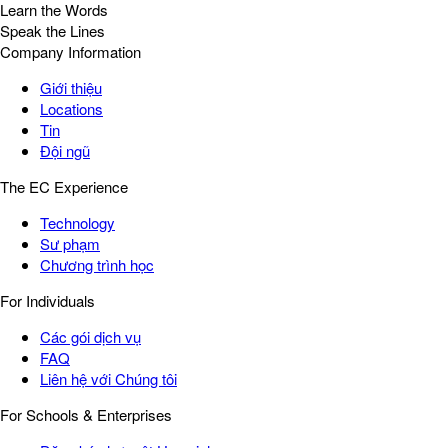
Learn the Words
Speak the Lines
Company Information
Giới thiệu
Locations
Tin
Đội ngũ
The EC Experience
Technology
Sư phạm
Chương trình học
For Individuals
Các gói dịch vụ
FAQ
Liên hệ với Chúng tôi
For Schools & Enterprises