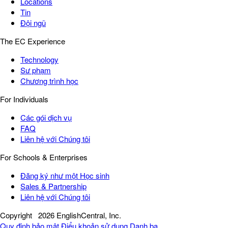
Locations
Tin
Đội ngũ
The EC Experience
Technology
Sư phạm
Chương trình học
For Individuals
Các gói dịch vụ
FAQ
Liên hệ với Chúng tôi
For Schools & Enterprises
Đăng ký như một Học sinh
Sales & Partnership
Liên hệ với Chúng tôi
Copyright
2026 EnglishCentral, Inc.
Quy định bảo mật
Điểu khoản sử dụng
Danh bạ