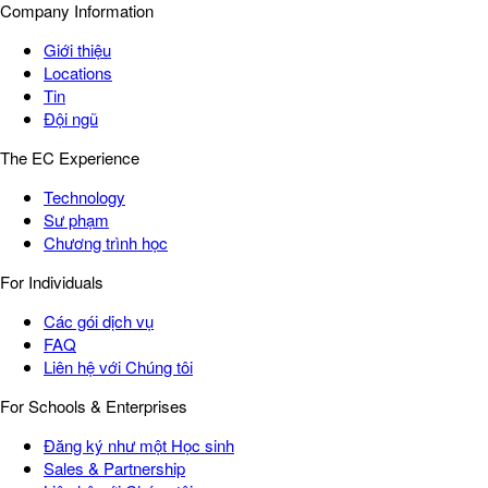
Company Information
Giới thiệu
Locations
Tin
Đội ngũ
The EC Experience
Technology
Sư phạm
Chương trình học
For Individuals
Các gói dịch vụ
FAQ
Liên hệ với Chúng tôi
For Schools & Enterprises
Đăng ký như một Học sinh
Sales & Partnership