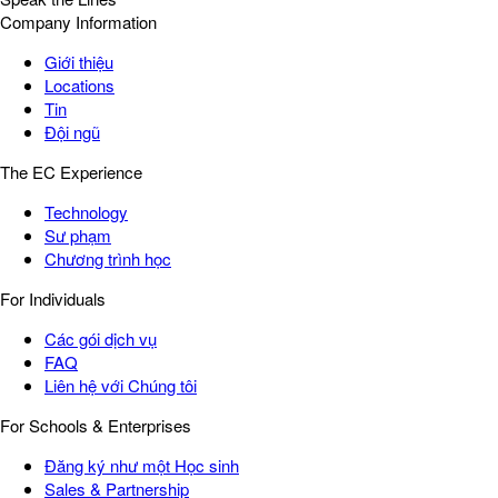
Company Information
Giới thiệu
Locations
Tin
Đội ngũ
The EC Experience
Technology
Sư phạm
Chương trình học
For Individuals
Các gói dịch vụ
FAQ
Liên hệ với Chúng tôi
For Schools & Enterprises
Đăng ký như một Học sinh
Sales & Partnership