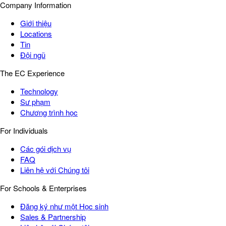
Company Information
Giới thiệu
Locations
Tin
Đội ngũ
The EC Experience
Technology
Sư phạm
Chương trình học
For Individuals
Các gói dịch vụ
FAQ
Liên hệ với Chúng tôi
For Schools & Enterprises
Đăng ký như một Học sinh
Sales & Partnership