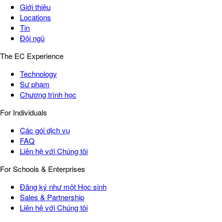
Giới thiệu
Locations
Tin
Đội ngũ
The EC Experience
Technology
Sư phạm
Chương trình học
For Individuals
Các gói dịch vụ
FAQ
Liên hệ với Chúng tôi
For Schools & Enterprises
Đăng ký như một Học sinh
Sales & Partnership
Liên hệ với Chúng tôi