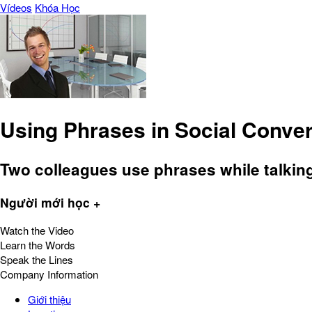
Vídeos
Khóa Học
Using Phrases in Social Conve
Two colleagues use phrases while talking
Người mới học +
Watch the Video
Learn the Words
Speak the Lines
Company Information
Giới thiệu