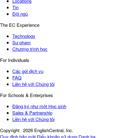
Locations
Tin
Đội ngũ
The EC Experience
Technology
Sư phạm
Chương trình học
For Individuals
Các gói dịch vụ
FAQ
Liên hệ với Chúng tôi
For Schools & Enterprises
Đăng ký như một Học sinh
Sales & Partnership
Liên hệ với Chúng tôi
Copyright
2026 EnglishCentral, Inc.
Quy định bảo mật
Điểu khoản sử dụng
Danh bạ