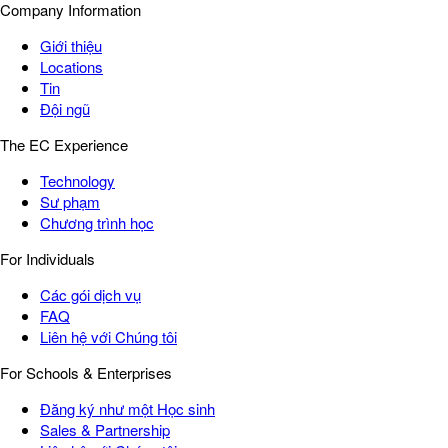
Company Information
Giới thiệu
Locations
Tin
Đội ngũ
The EC Experience
Technology
Sư phạm
Chương trình học
For Individuals
Các gói dịch vụ
FAQ
Liên hệ với Chúng tôi
For Schools & Enterprises
Đăng ký như một Học sinh
Sales & Partnership