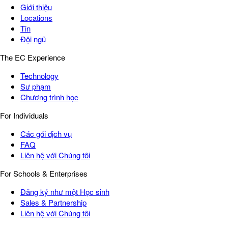
Giới thiệu
Locations
Tin
Đội ngũ
The EC Experience
Technology
Sư phạm
Chương trình học
For Individuals
Các gói dịch vụ
FAQ
Liên hệ với Chúng tôi
For Schools & Enterprises
Đăng ký như một Học sinh
Sales & Partnership
Liên hệ với Chúng tôi