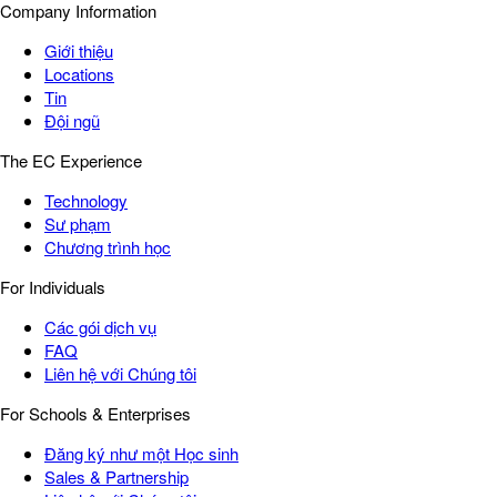
Company Information
Giới thiệu
Locations
Tin
Đội ngũ
The EC Experience
Technology
Sư phạm
Chương trình học
For Individuals
Các gói dịch vụ
FAQ
Liên hệ với Chúng tôi
For Schools & Enterprises
Đăng ký như một Học sinh
Sales & Partnership