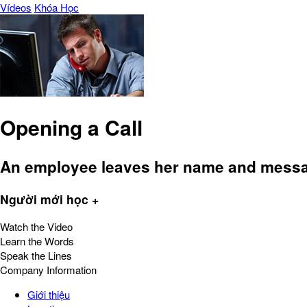
Vídeos
Khóa Học
Opening a Call
An employee leaves her name and message
Người mới học +
Watch the Video
Learn the Words
Speak the Lines
Company Information
Giới thiệu