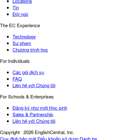
Locations
Tin
Đội ngũ
The EC Experience
Technology
Sư phạm
Chương trình học
For Individuals
Các gói dịch vụ
FAQ
Liên hệ với Chúng tôi
For Schools & Enterprises
Đăng ký như một Học sinh
Sales & Partnership
Liên hệ với Chúng tôi
Copyright
2026 EnglishCentral, Inc.
Quy định bảo mật
Điểu khoản sử dụng
Danh bạ