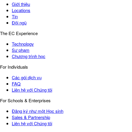
Giới thiệu
Locations
Tin
Đội ngũ
The EC Experience
Technology
Sư phạm
Chương trình học
For Individuals
Các gói dịch vụ
FAQ
Liên hệ với Chúng tôi
For Schools & Enterprises
Đăng ký như một Học sinh
Sales & Partnership
Liên hệ với Chúng tôi