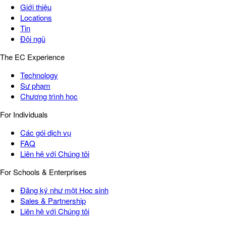
Giới thiệu
Locations
Tin
Đội ngũ
The EC Experience
Technology
Sư phạm
Chương trình học
For Individuals
Các gói dịch vụ
FAQ
Liên hệ với Chúng tôi
For Schools & Enterprises
Đăng ký như một Học sinh
Sales & Partnership
Liên hệ với Chúng tôi