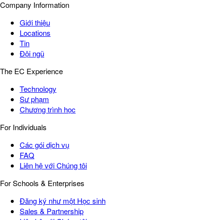
Company Information
Giới thiệu
Locations
Tin
Đội ngũ
The EC Experience
Technology
Sư phạm
Chương trình học
For Individuals
Các gói dịch vụ
FAQ
Liên hệ với Chúng tôi
For Schools & Enterprises
Đăng ký như một Học sinh
Sales & Partnership