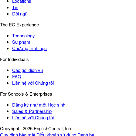
Locations
Tin
Đội ngũ
The EC Experience
Technology
Sư phạm
Chương trình học
For Individuals
Các gói dịch vụ
FAQ
Liên hệ với Chúng tôi
For Schools & Enterprises
Đăng ký như một Học sinh
Sales & Partnership
Liên hệ với Chúng tôi
Copyright
2026 EnglishCentral, Inc.
Quy định bảo mật
Điểu khoản sử dụng
Danh bạ