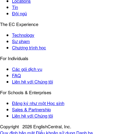
Locations
Tin
Đội ngũ
The EC Experience
Technology
Sư phạm
Chương trình học
For Individuals
Các gói dịch vụ
FAQ
Liên hệ với Chúng tôi
For Schools & Enterprises
Đăng ký như một Học sinh
Sales & Partnership
Liên hệ với Chúng tôi
Copyright
2026 EnglishCentral, Inc.
Quy định bảo mật
Điểu khoản sử dụng
Danh bạ