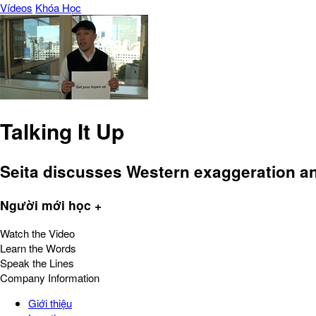
Vídeos
Khóa Học
Talking It Up
Seita discusses Western exaggeration an
Người mới học +
Watch the Video
Learn the Words
Speak the Lines
Company Information
Giới thiệu