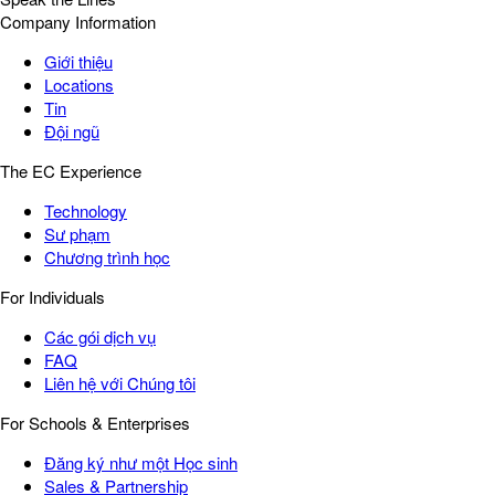
Company Information
Giới thiệu
Locations
Tin
Đội ngũ
The EC Experience
Technology
Sư phạm
Chương trình học
For Individuals
Các gói dịch vụ
FAQ
Liên hệ với Chúng tôi
For Schools & Enterprises
Đăng ký như một Học sinh
Sales & Partnership