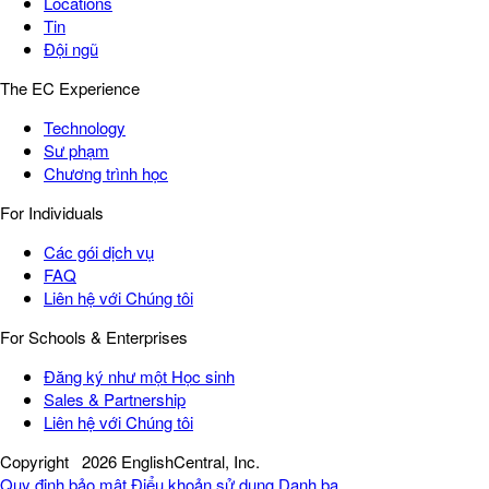
Locations
Tin
Đội ngũ
The EC Experience
Technology
Sư phạm
Chương trình học
For Individuals
Các gói dịch vụ
FAQ
Liên hệ với Chúng tôi
For Schools & Enterprises
Đăng ký như một Học sinh
Sales & Partnership
Liên hệ với Chúng tôi
Copyright
2026 EnglishCentral, Inc.
Quy định bảo mật
Điểu khoản sử dụng
Danh bạ