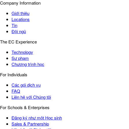
Company Information
Giới thiệu
Locations
Tin
Đội ngũ
The EC Experience
Technology
Sư phạm
Chương trình học
For Individuals
Các gói dịch vụ
FAQ
Liên hệ với Chúng tôi
For Schools & Enterprises
Đăng ký như một Học sinh
Sales & Partnership