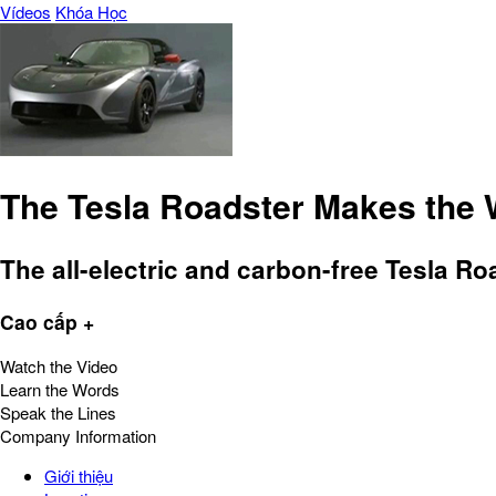
Vídeos
Khóa Học
The Tesla Roadster Makes the W
The all-electric and carbon-free Tesla Ro
Cao cấp +
Watch the Video
Learn the Words
Speak the Lines
Company Information
Giới thiệu