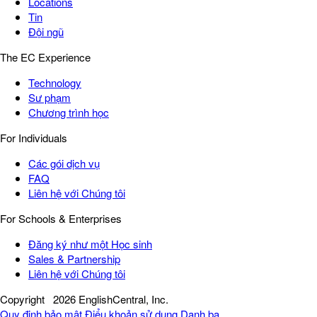
Locations
Tin
Đội ngũ
The EC Experience
Technology
Sư phạm
Chương trình học
For Individuals
Các gói dịch vụ
FAQ
Liên hệ với Chúng tôi
For Schools & Enterprises
Đăng ký như một Học sinh
Sales & Partnership
Liên hệ với Chúng tôi
Copyright
2026 EnglishCentral, Inc.
Quy định bảo mật
Điểu khoản sử dụng
Danh bạ