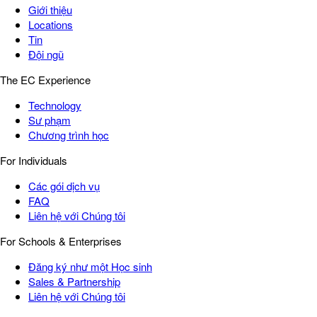
Giới thiệu
Locations
Tin
Đội ngũ
The EC Experience
Technology
Sư phạm
Chương trình học
For Individuals
Các gói dịch vụ
FAQ
Liên hệ với Chúng tôi
For Schools & Enterprises
Đăng ký như một Học sinh
Sales & Partnership
Liên hệ với Chúng tôi