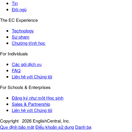
Tin
Đội ngũ
The EC Experience
Technology
Sư phạm
Chương trình học
For Individuals
Các gói dịch vụ
FAQ
Liên hệ với Chúng tôi
For Schools & Enterprises
Đăng ký như một Học sinh
Sales & Partnership
Liên hệ với Chúng tôi
Copyright
2026 EnglishCentral, Inc.
Quy định bảo mật
Điểu khoản sử dụng
Danh bạ