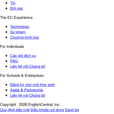
Tin
Đội ngũ
The EC Experience
Technology
Sư phạm
Chương trình học
For Individuals
Các gói dịch vụ
FAQ
Liên hệ với Chúng tôi
For Schools & Enterprises
Đăng ký như một Học sinh
Sales & Partnership
Liên hệ với Chúng tôi
Copyright
2026 EnglishCentral, Inc.
Quy định bảo mật
Điểu khoản sử dụng
Danh bạ