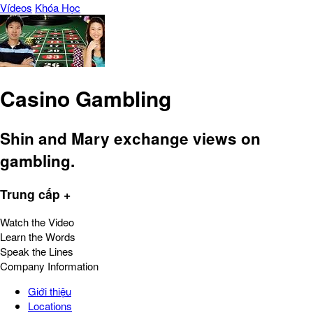
Vídeos
Khóa Học
Casino Gambling
Shin and Mary exchange views on
gambling.
Trung cấp +
Watch the Video
Learn the Words
Speak the Lines
Company Information
Giới thiệu
Locations