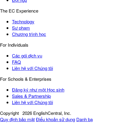
The EC Experience
Technology
Sư phạm
Chương trình học
For Individuals
Các gói dịch vụ
FAQ
Liên hệ với Chúng tôi
For Schools & Enterprises
Đăng ký như một Học sinh
Sales & Partnership
Liên hệ với Chúng tôi
Copyright
2026 EnglishCentral, Inc.
Quy định bảo mật
Điểu khoản sử dụng
Danh bạ