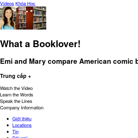
Vídeos
Khóa Học
What a Booklover!
Emi and Mary compare American comic 
Trung cấp +
Watch the Video
Learn the Words
Speak the Lines
Company Information
Giới thiệu
Locations
Tin
Đội ngũ