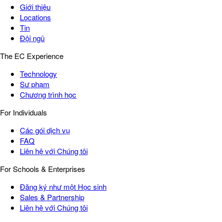
Giới thiệu
Locations
Tin
Đội ngũ
The EC Experience
Technology
Sư phạm
Chương trình học
For Individuals
Các gói dịch vụ
FAQ
Liên hệ với Chúng tôi
For Schools & Enterprises
Đăng ký như một Học sinh
Sales & Partnership
Liên hệ với Chúng tôi