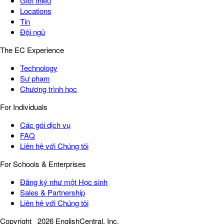
Giới thiệu
Locations
Tin
Đội ngũ
The EC Experience
Technology
Sư phạm
Chương trình học
For Individuals
Các gói dịch vụ
FAQ
Liên hệ với Chúng tôi
For Schools & Enterprises
Đăng ký như một Học sinh
Sales & Partnership
Liên hệ với Chúng tôi
Copyright
2026 EnglishCentral, Inc.