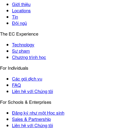
Giới thiệu
Locations
Tin
Đội ngũ
The EC Experience
Technology
Sư phạm
Chương trình học
For Individuals
Các gói dịch vụ
FAQ
Liên hệ với Chúng tôi
For Schools & Enterprises
Đăng ký như một Học sinh
Sales & Partnership
Liên hệ với Chúng tôi