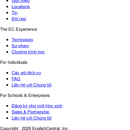
Giới thiệu
Locations
Tin
Đội ngũ
The EC Experience
Technology
Sư phạm
Chương trình học
For Individuals
Các gói dịch vụ
FAQ
Liên hệ với Chúng tôi
For Schools & Enterprises
Đăng ký như một Học sinh
Sales & Partnership
Liên hệ với Chúng tôi
Copyright
2026 EnglishCentral, Inc.