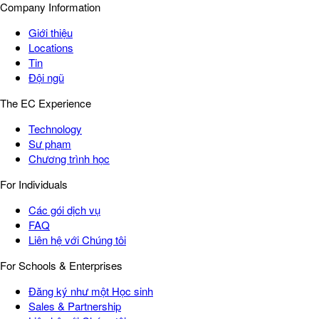
Company Information
Giới thiệu
Locations
Tin
Đội ngũ
The EC Experience
Technology
Sư phạm
Chương trình học
For Individuals
Các gói dịch vụ
FAQ
Liên hệ với Chúng tôi
For Schools & Enterprises
Đăng ký như một Học sinh
Sales & Partnership