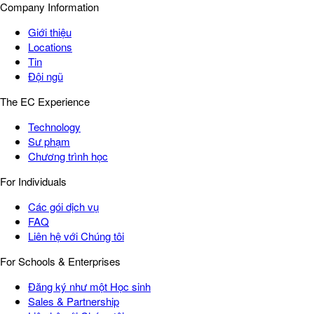
Company Information
Giới thiệu
Locations
Tin
Đội ngũ
The EC Experience
Technology
Sư phạm
Chương trình học
For Individuals
Các gói dịch vụ
FAQ
Liên hệ với Chúng tôi
For Schools & Enterprises
Đăng ký như một Học sinh
Sales & Partnership