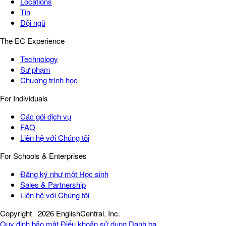
Locations
Tin
Đội ngũ
The EC Experience
Technology
Sư phạm
Chương trình học
For Individuals
Các gói dịch vụ
FAQ
Liên hệ với Chúng tôi
For Schools & Enterprises
Đăng ký như một Học sinh
Sales & Partnership
Liên hệ với Chúng tôi
Copyright
2026 EnglishCentral, Inc.
Quy định bảo mật
Điểu khoản sử dụng
Danh bạ