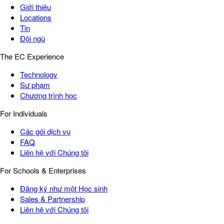
Giới thiệu
Locations
Tin
Đội ngũ
The EC Experience
Technology
Sư phạm
Chương trình học
For Individuals
Các gói dịch vụ
FAQ
Liên hệ với Chúng tôi
For Schools & Enterprises
Đăng ký như một Học sinh
Sales & Partnership
Liên hệ với Chúng tôi