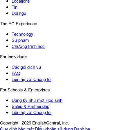
Locations
Tin
Đội ngũ
The EC Experience
Technology
Sư phạm
Chương trình học
For Individuals
Các gói dịch vụ
FAQ
Liên hệ với Chúng tôi
For Schools & Enterprises
Đăng ký như một Học sinh
Sales & Partnership
Liên hệ với Chúng tôi
Copyright
2026 EnglishCentral, Inc.
Quy định bảo mật
Điểu khoản sử dụng
Danh bạ